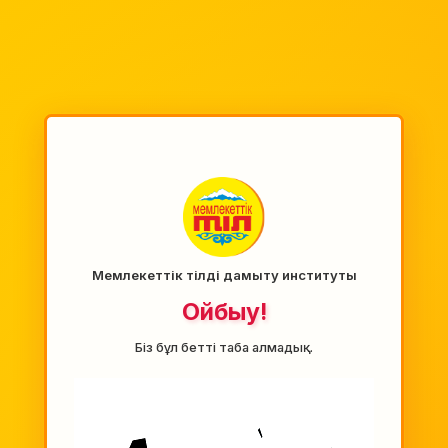
Мемлекеттік тілді дамыту институты
Ойбыу!
Біз бұл бетті таба алмадық.