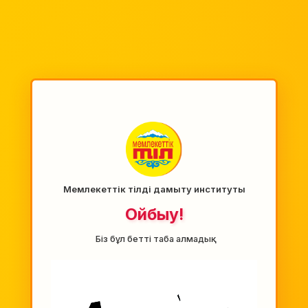
Мемлекеттік тілді дамыту институты
Ойбыу!
Біз бұл бетті таба алмадық.