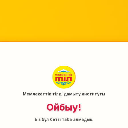
Мемлекеттік тілді дамыту институты
Ойбыу!
Біз бұл бетті таба алмадық.