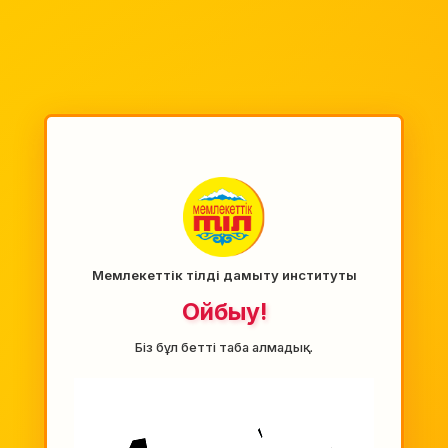
Мемлекеттік тілді дамыту институты
Ойбыу!
Біз бұл бетті таба алмадық.