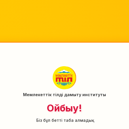
Мемлекеттік тілді дамыту институты
Ойбыу!
Біз бұл бетті таба алмадық.